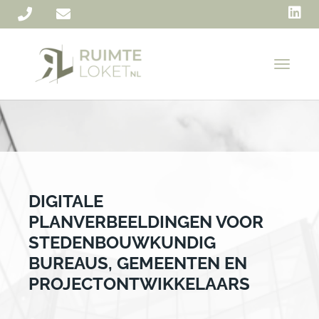
T
o
g
g
l
e
n
a
v
i
DIGITALE
g
PLANVERBEELDINGEN VOOR
a
t
STEDENBOUWKUNDIG
i
BUREAUS, GEMEENTEN EN
o
PROJECTONTWIKKELAARS
n